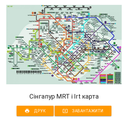
Сінгапур MRT і lrt карта
print
system_update_alt
ДРУК
ЗАВАНТАЖИТИ