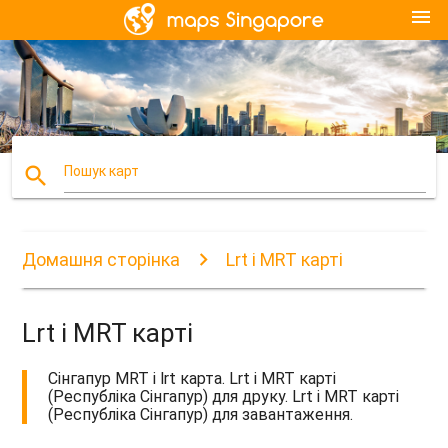
menu
search
Пошук карт
Домашня сторінка
Lrt і MRT карті
Lrt і MRT карті
Сінгапур MRT і lrt карта. Lrt і MRT карті
(Республіка Сінгапур) для друку. Lrt і MRT карті
(Республіка Сінгапур) для завантаження.