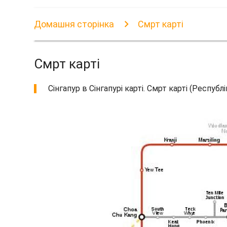
Домашня сторінка
Смрт карті
Смрт карті
Сінгапур в Сінгапурі карті. Смрт карті (Республ