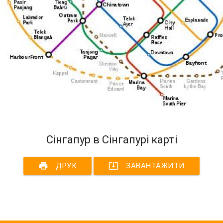
Сінгапур в Сінгапурі карті
print
system_update_alt
ДРУК
ЗАВАНТАЖИТИ