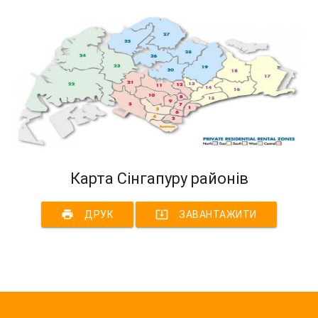
Карта Сінгапуру районів
print
system_update_alt
ДРУК
ЗАВАНТАЖИТИ