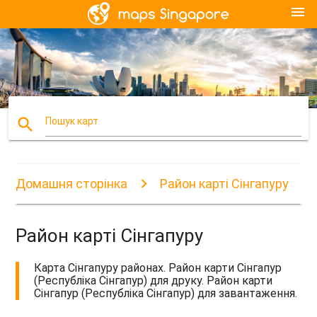
menu
search
Пошук карт
Домашня сторінка
Район карті Сінгапуру
Район карті Сінгапуру
Карта Сінгапуру районах. Район карти Сінгапур
(Республіка Сінгапур) для друку. Район карти
Сінгапур (Республіка Сінгапур) для завантаження.