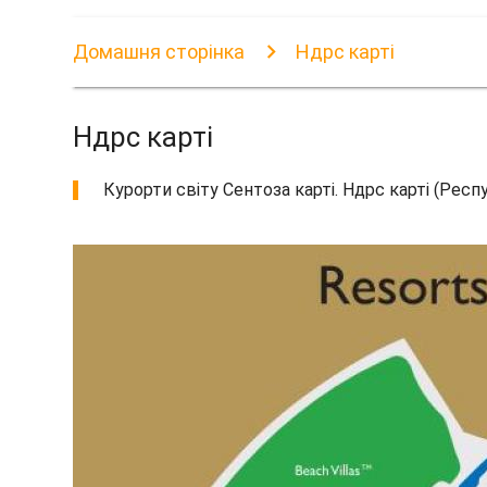
Домашня сторінка
Ндрс карті
Ндрс карті
Курорти світу Сентоза карті. Ндрс карті (Респу