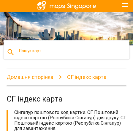
menu
search
Пошук карт
Домашня сторінка
СГ індекс карта
СГ індекс карта
Сінгапур поштового код картки. СГ Поштовий
індекс картою (Республіка Сінгапур) для друку. СГ
Поштовий індекс картою (Республіка Сінгапур)
для завантаження.