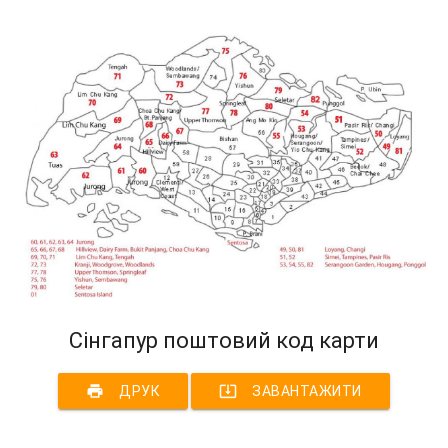
Сінгапур поштовий код карти
print
system_update_alt
ДРУК
ЗАВАНТАЖИТИ